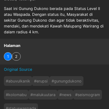
Saat ini Gunung Dukono berada pada Status Level II
atau Waspada. Dengan status itu, Masyarakat di
sekitar Gunung Dukono dan agar tidak beraktivitas,
mendaki, dan mendekati Kawah Malupang Warirang di
dalam radius 4 km.
Halaman
1
2
Original Source
#
abuvulkanik
#
erupsi
#
gunungdukono
#
kolomabu
#
malukuutara
#
news
#
seismogram
#
statuswaspada