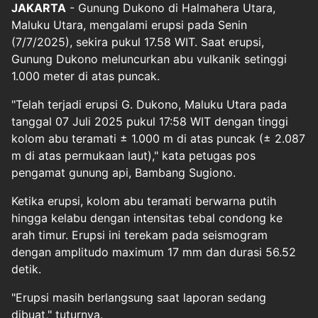
JAKARTA
- Gunung Dukono di Halmahera Utara,
Maluku Utara, mengalami erupsi pada Senin
(7/7/2025), sekira pukul 17.58 WIT. Saat erupsi,
Gunung Dukono meluncurkan abu vulkanik setinggi
1.000 meter di atas puncak.
"Telah terjadi erupsi G. Dukono, Maluku Utara pada
tanggal 07 Juli 2025 pukul 17:58 WIT dengan tinggi
kolom abu teramati ± 1.000 m di atas puncak (± 2.087
m di atas permukaan laut)," kata petugas pos
pengamat gunung api, Bambang Sugiono.
Ketika erupsi, kolom abu teramati berwarna putih
hingga kelabu dengan intensitas tebal condong ke
arah timur. Erupsi ini terekam pada seismogram
dengan amplitudo maximum 17 mm dan durasi 56.52
detik.
"Erupsi masih berlangsung saat laporan sedang
dibuat," tuturnya.