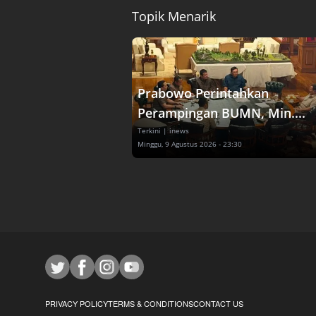
Topik Menarik
Prabowo Perintahkan
Perampingan BUMN, Min....
Terkini
| inews
Minggu, 9 Agustus 2026 - 23:30
PRIVACY POLICY
TERMS & CONDITIONS
CONTACT US