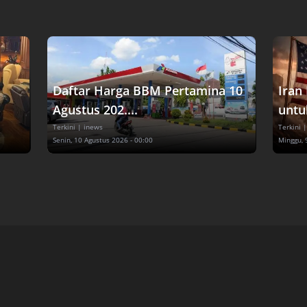
Daftar Harga BBM Pertamina 10
Iran
Agustus 202....
untuk
Terkini
| inews
Terkini
|
Senin, 10 Agustus 2026 - 00:00
Minggu, 