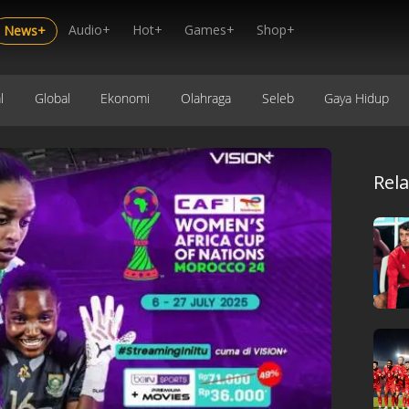
Audio+
Hot+
Games+
Shop+
News+
l
Global
Ekonomi
Olahraga
Seleb
Gaya Hidup
Rel