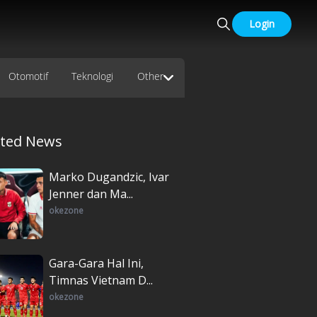
Login
Otomotif
Teknologi
Other
ated News
Marko Dugandzic, Ivar
Jenner dan Ma...
okezone
Gara-Gara Hal Ini,
Timnas Vietnam D...
okezone