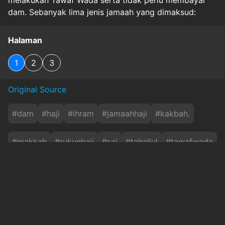
dam. Sebanyak lima jenis jamaah yang dimaksud:
Halaman
1
2
3
Original Source
#
dam
#
haji
#
ihram
#
jamaahhaji
#
kakbah.
#
makkah
#
rukunhaji
#
sai
#
tahallul
#
tawafwada
#
wukuf