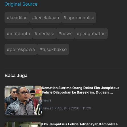
Original Source
#
keadilan
#
kecelakaan
#
laporanpolisi
#
matabuta
#
mediasi
#
news
#
pengobatan
#
polresgowa
#
tusukbakso
Baca Juga
Kematian Sutrimo Orang Dekat Eks Jampidsus
Febrie Dilaporkan ke Bareskrim, Dugaan....
inews
Jum'at, 7 Agustus 2026 - 15:29
Eks Jampidsus Febrie Adriansyah Kembali Ke