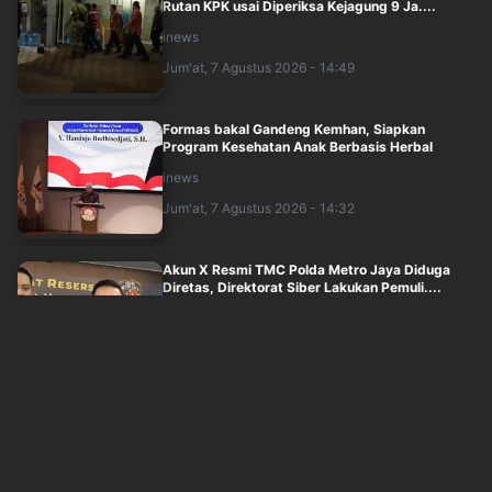
Rutan KPK usai Diperiksa Kejagung 9 Ja....
inews
Jum'at, 7 Agustus 2026 - 14:49
Formas bakal Gandeng Kemhan, Siapkan
Program Kesehatan Anak Berbasis Herbal
inews
Jum'at, 7 Agustus 2026 - 14:32
Akun X Resmi TMC Polda Metro Jaya Diduga
Diretas, Direktorat Siber Lakukan Pemuli....
idxchannel
Jum'at, 7 Agustus 2026 - 14:44
Tim 9 Kejagung Cecar Febrie Adriansyah Lebih
dari 20 Pertanyaan terkait Dugaan TP....
inews
Jum'at, 7 Agustus 2026 - 14:01