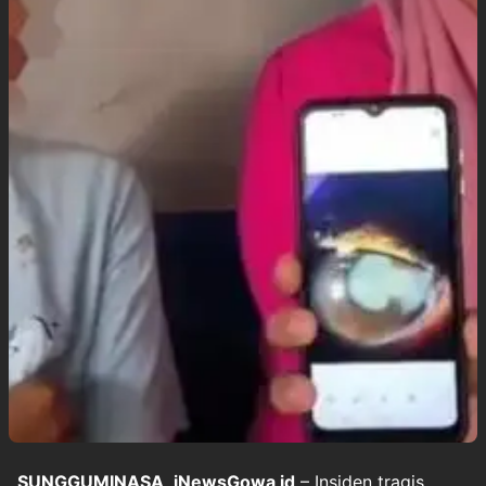
SUNGGUMINASA
,
iNewsGowa
.
id
– Insiden tragis