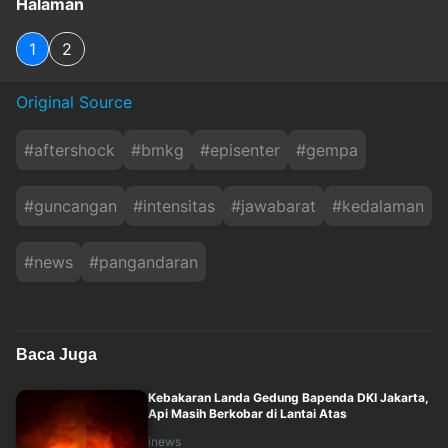
Halaman
1
2
Original Source
#
aftershock
#
bmkg
#
episenter
#
gempa
#
guncangan
#
intensitas
#
jawabarat
#
kedalaman
#
news
#
pangandaran
Baca Juga
Kebakaran Landa Gedung Bapenda DKI Jakarta,
Api Masih Berkobar di Lantai Atas
inews