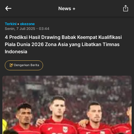
News +
Terkini
•
okezone
Senin, 7 Juli 2025 - 03:44
4 Prediksi Hasil Drawing Babak Keempat Kualifikasi
Piala Dunia 2026 Zona Asia yang Libatkan Timnas
Indonesia
Dengarkan Berita