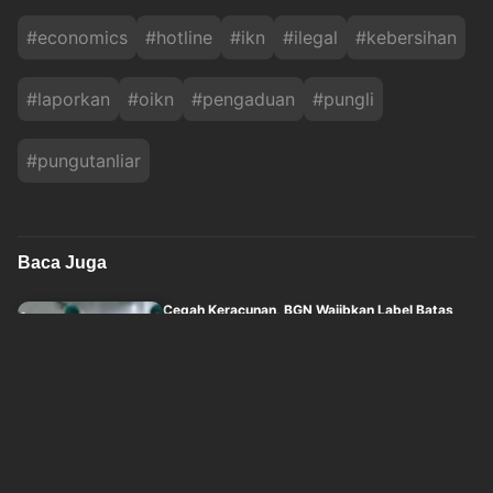
#
economics
#
hotline
#
ikn
#
ilegal
#
kebersihan
#
laporkan
#
oikn
#
pengaduan
#
pungli
#
pungutanliar
Baca Juga
Cegah Keracunan, BGN Wajibkan Label Batas
Waktu Konsumsi MBG
idxchannel
Jum'at, 7 Agustus 2026 - 17:20
Sudaryono Pecat 66 Kepala SPPG, Terlibat
Judol hingga Minta Fee ke Mitra