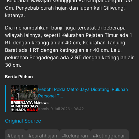
"Kelurahan Rawajati ketinggian 80 sampai dengan 100
Cm. Penyebab curah hujan dan lupan kali Ciliwung,"
katanya.
Dia menambahkan, banjir juga tercatat di beberapa
wilayah lainnya, seperti Kelurahan Pejaten Timur ada 1
RT dengan ketinggian air 40 cm, Kelurahan Tanjung
Barat ada 1 RT dengan ketinggian air 40 cm. Lalu,
pelurahan Pengadegan ada 2 RT dengan ketinggian air
30 cm.
Berita Pilihan
Heboh! Polda Metro Jaya Didatangi Puluhan
Personel T...
inews
Kamis, 9 Juli 2026 - 08:42
Original Source
#
banjir
#
curahhujan
#
kelurahan
#
ketinggianair