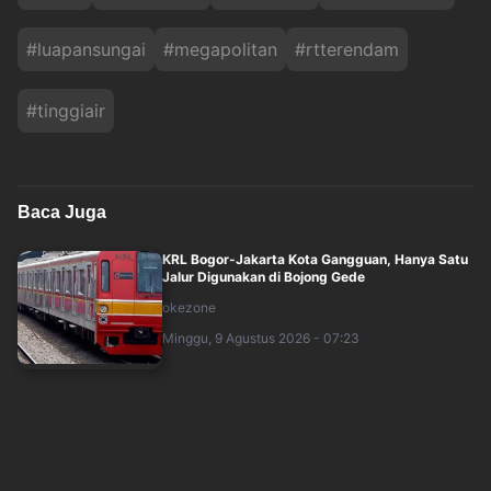
#
luapansungai
#
megapolitan
#
rtterendam
#
tinggiair
Baca Juga
KRL Bogor-Jakarta Kota Gangguan, Hanya Satu
Jalur Digunakan di Bojong Gede
okezone
Minggu, 9 Agustus 2026 - 07:23
Gedung Bapenda Kebakaran, Pegawai Dialihkan
WFH atau Sudin Terkait
okezone
Minggu, 9 Agustus 2026 - 07:16