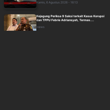
Kamis, 6 Agustus 2026 - 16:13
Kejagung Periksa 9 Saksi terkait Kasus Korupsi
dan TPPU Febrie Adriansyah, Termas....
inews
Kamis, 6 Agustus 2026 - 15:50
Kemenkeu Ambil Alih Utang Kereta Cepat
Whoosh, Purbaya Pastikan Tak Bebani APBN
inews
Kamis, 6 Agustus 2026 - 15:35
Momen Prabowo Jajal Inovasi BRIN, Injak
Genteng Biomassa hingga Minum Air Olahan
inews
Kamis, 6 Agustus 2026 - 15:00