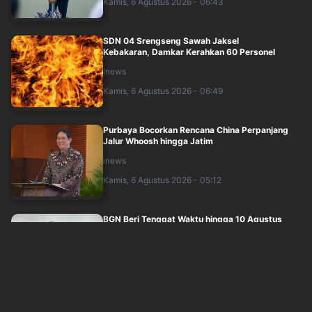
Kamis, 6 Agustus 2026 - 06:43
SDN 04 Srengseng Sawah Jaksel
Kebakaran, Damkar Kerahkan 60 Personel
inews
Kamis, 6 Agustus 2026 - 06:49
Purbaya Bocorkan Rencana China Perpanjang
Jalur Whoosh hingga Jatim
inews
Kamis, 6 Agustus 2026 - 05:12
BGN Beri Tenggat Waktu hingga 10 Agustus
2026 ke SPPG yang Belum Kantongi SLHS
idxchannel
Kamis, 6 Agustus 2026 - 03:54