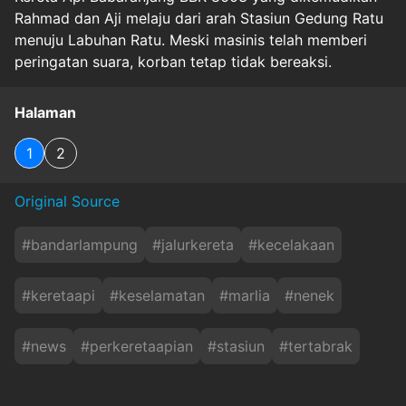
Rahmad dan Aji melaju dari arah Stasiun Gedung Ratu
menuju Labuhan Ratu. Meski masinis telah memberi
peringatan suara, korban tetap tidak bereaksi.
Halaman
1
2
Original Source
#
bandarlampung
#
jalurkereta
#
kecelakaan
#
keretaapi
#
keselamatan
#
marlia
#
nenek
#
news
#
perkeretaapian
#
stasiun
#
tertabrak