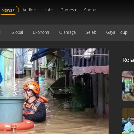
Audio+
Hot+
Games+
Shop+
News+
l
Global
Ekonomi
Olahraga
Seleb
Gaya Hidup
Rel