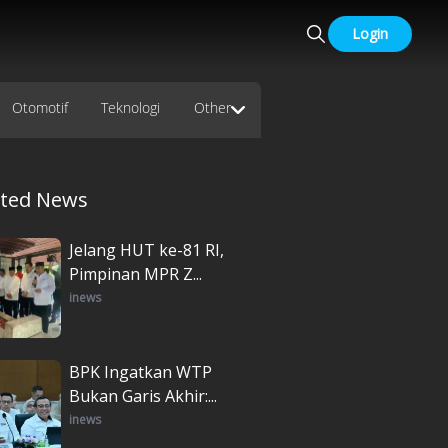
Login
Otomotif
Teknologi
Other
ated News
Jelang HUT ke-81 RI,
Pimpinan MPR Z...
inews
BPK Ingatkan WTP
Bukan Garis Akhir:...
inews