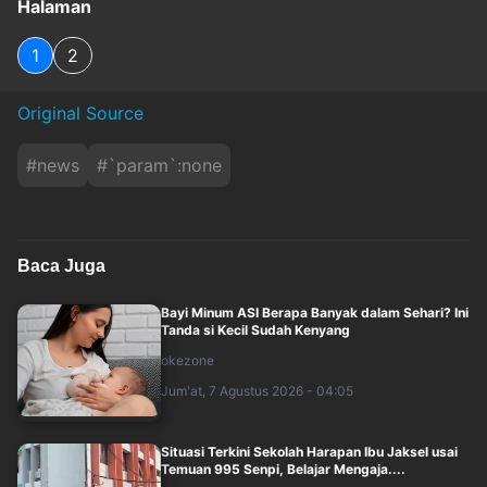
Halaman
1
2
Original Source
#
news
#
`param`:none
Baca Juga
Bayi Minum ASI Berapa Banyak dalam Sehari? Ini
Tanda si Kecil Sudah Kenyang
okezone
Jum'at, 7 Agustus 2026 - 04:05
Situasi Terkini Sekolah Harapan Ibu Jaksel usai
Temuan 995 Senpi, Belajar Mengaja....