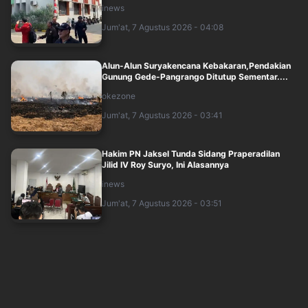
inews
Jum'at, 7 Agustus 2026 - 04:08
Alun-Alun Suryakencana Kebakaran,Pendakian
Gunung Gede-Pangrango Ditutup Sementar....
okezone
Jum'at, 7 Agustus 2026 - 03:41
Hakim PN Jaksel Tunda Sidang Praperadilan
Jilid IV Roy Suryo, Ini Alasannya
inews
Jum'at, 7 Agustus 2026 - 03:51
Eks Wakil Kepala BGN Lodewyk Pusung Ajukan
Praperadilan Lagi, Gugat Penyitaan
inews
Jum'at, 7 Agustus 2026 - 03:42