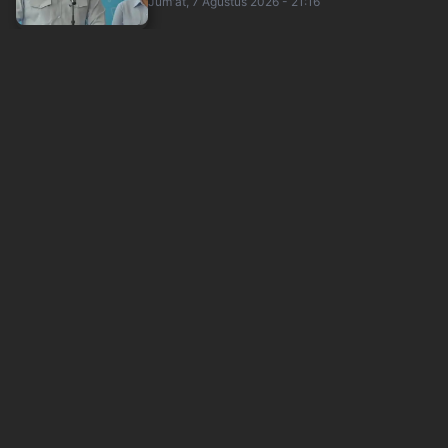
Jum'at, 7 Agustus 2026 - 21:16
Kebakaran Bromo Meluas hingga Lumajang,
Petugas Gabungan Buat Sekat Api
okezone
Jum'at, 7 Agustus 2026 - 20:00
Diteken di Makkah! Turki, Saudi dan Pakistan
Sepakati Kerja Sama Pertahanan Salin....
inews
Jum'at, 7 Agustus 2026 - 20:05
Makalah MBG untuk Nobel Perdamaian Catut
Nama Prabowo, DPR: Pelanggaran Etika Aka....
inews
Jum'at, 7 Agustus 2026 - 19:09