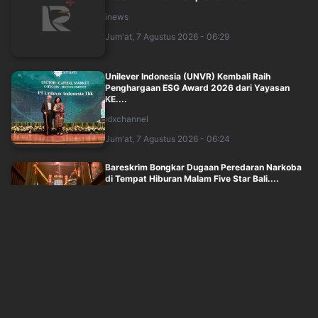
inews
Jum'at, 7 Agustus 2026 - 06:29
Unilever Indonesia (UNVR) Kembali Raih
Penghargaan ESG Award 2026 dari Yayasan
KE....
idxchannel
Jum'at, 7 Agustus 2026 - 06:24
Bareskrim Bongkar Dugaan Peredaran Narkoba
di Tempat Hiburan Malam Five Star Bali....
inews
Jum'at, 7 Agustus 2026 - 05:57
Jemput Eks Jampidsus Febrie Adriansyah,
Mobil Tahanan Kejagung Tiba di Rutan KPK
inews
Jum'at, 7 Agustus 2026 - 05:27