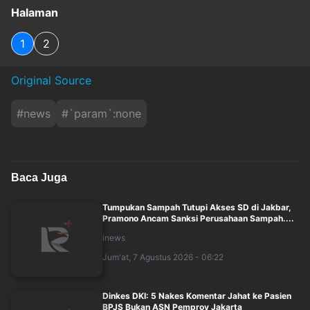
Halaman
1
2
Original Source
#
news
#
`param`:none
Baca Juga
Tumpukan Sampah Tutupi Akses SD di Jakbar,
Pramono Ancam Sanksi Perusahaan Sampah....
inews
Jum'at, 7 Agustus 2026 - 06:22
Dinkes DKI: 5 Nakes Komentar Jahat ke Pasien
BPJS Bukan ASN Pemprov Jakarta