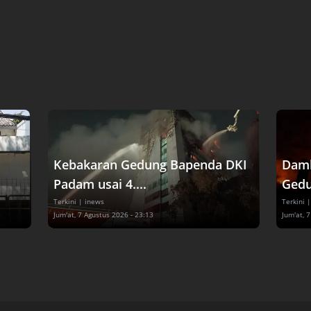
Kebakaran Gedung Bapenda DKI
Damk
Padam usai 4....
Gedu
Terkini
| inews
Terkini
|
Jum'at, 7 Agustus 2026 - 23:13
Jum'at, 