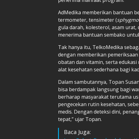
AdMedika memberikan bantuan ber
termometer, tensimeter (
sphygmo
gula darah, kolesterol, asam urat,
menerima bantuan sembako untuk
Tak hanya itu, TelkoMedika sebag
dengan memberikan pemeriksaan k
obatan dan vitamin, serta edukas
alat kesehatan sederhana bagi ka
Dalam sambutannya, Topan Susan
bisa berdampak langsung bagi warg
berharap masyarakat terutama usi
pengecekan rutin kesehatan, sebel
medis. Dengan deteksi dini, penan
tepat,” ujar Topan.
Baca Juga: