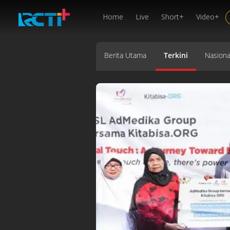
Home
Live
Short+
Video+
Berita Utama
Terkini
Nasiona