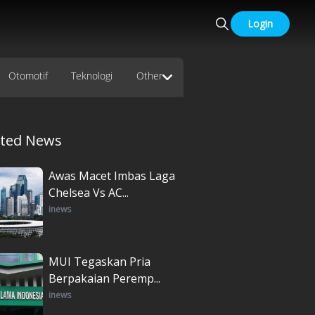
Login
Otomotif
Teknologi
Other
ated News
Awas Macet Imbas Laga
Chelsea Vs AC...
inews
MUI Tegaskan Pria
Berpakaian Peremp...
inews