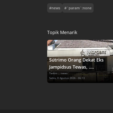
#
news
#
`param`:none
Topik Menarik
Sutrimo Orang Dekat Eks
Jampidsus Tewas, ....
Terkini
| inews
Sabtu, 8 Agustus 2026 - 06:13