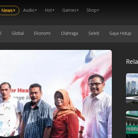
Audio+
Hot+
Games+
Shop+
News+
l
Global
Ekonomi
Olahraga
Seleb
Gaya Hidup
Rel