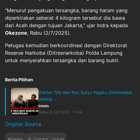
“Menurut pengakuan tersangka, barang haram yang
diperkirakan seberat 4 kilogram tersebut dia bawa
dari Aceh dengan tujuan Jakarta," ujar Indra kepada
Okezone
, Rabu (2/7/2025).
Petugas kemudian berkoordinasi dengan Direktorat
Reserse Narkoba (Ditresnarkoba) Polda Lampung
untuk menyerahkan tersangka dan barang bukti.
Berita Pilihan
Dokter Tifa dan Roy Suryo Ngaku Diintimidasi
Jelang ...
inews
Rabu, 8 Juli 2026 - 11:44
Original Source
#
news
#
`param`:none