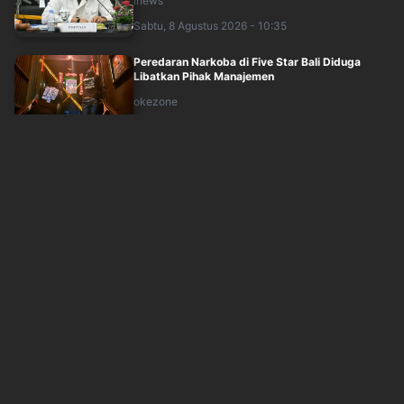
inews
Sabtu, 8 Agustus 2026 - 10:35
Peredaran Narkoba di Five Star Bali Diduga
Libatkan Pihak Manajemen
okezone
Sabtu, 8 Agustus 2026 - 10:05
Polisi Bantah Apel Kebangsaan Jaga Jakarta
terkait Isu Agustus Rusuh: Indonesia A....
inews
Sabtu, 8 Agustus 2026 - 10:07
Ma'ruf Amin Ungkap Kriteria Ideal Ketum PBNU,
Apa Saja?
inews
Sabtu, 8 Agustus 2026 - 09:46