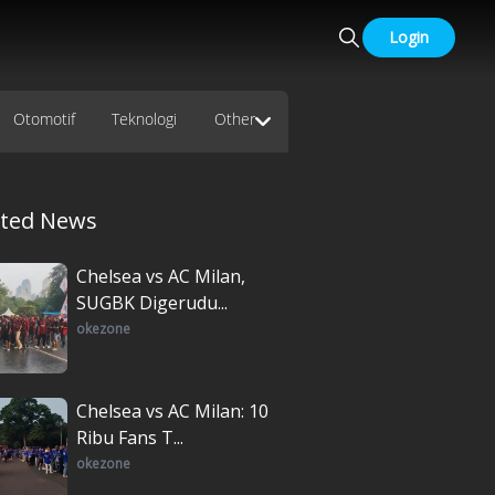
Login
Otomotif
Teknologi
Other
ated News
Chelsea vs AC Milan,
SUGBK Digerudu...
okezone
Chelsea vs AC Milan: 10
Ribu Fans T...
okezone