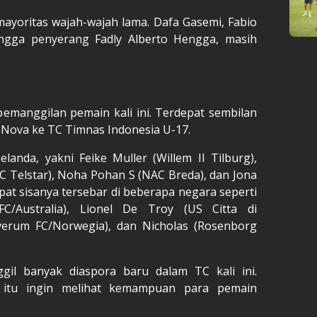
ayoritas wajah-wajah lama. Dafa Gasemi, Fabio
hingga penyerang Fadly Alberto Hengga, masih
manggilan pemain kali ini. Terdepat sembilan
h Nova ke TC Timnas Indonesia U-17.
landa, yakni Feike Muller (Willem II Tilburg),
C Telstar), Noha Pohan S (NAC Breda), dan Jona
at sisanya tersebar di beberapa negara seperti
C/Australia), Lionel De Troy (US Citta di
Elverum FC/Norwegia), dan Nicholas (Rosenborg
l banyak diaspora baru dalam TC kali ini.
 itu ingin melihat kemampuan para pemain