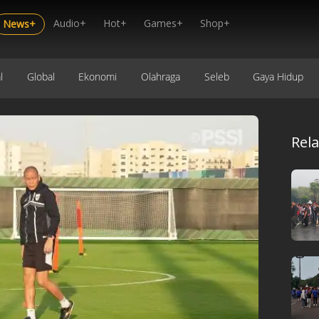
Audio+
Hot+
Games+
Shop+
News+
l
Global
Ekonomi
Olahraga
Seleb
Gaya Hidup
Rel