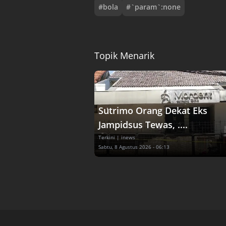
#
bola
#
`param`:none
Topik Menarik
Sutrimo Orang Dekat Eks
Jampidsus Tewas, ....
Terkini
| inews
Sabtu, 8 Agustus 2026 - 06:13