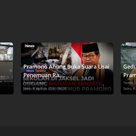
Pramono Anung Buka Suara Usai
Gedu
Penemuan Ra....
Pram
Terkini
| inews
Terkini
|
Sabtu, 8 Agustus 2026 - 06:26
Sabtu, 8