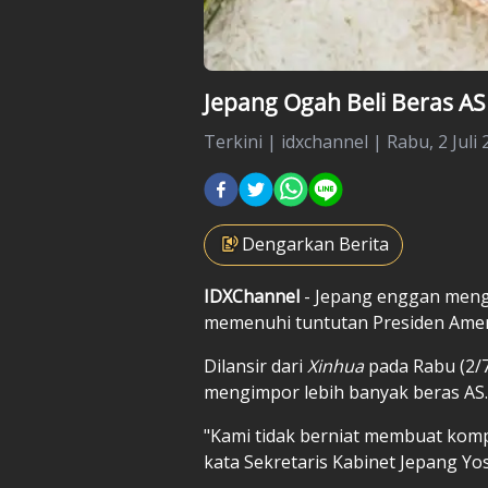
Jepang Ogah Beli Beras AS
Terkini
|
idxchannel |
Rabu, 2 Juli 
Dengarkan Berita
IDXChannel
- Jepang enggan meng
memenuhi tuntutan Presiden Ameri
Dilansir dari
Xinhua
pada Rabu (2/
mengimpor lebih banyak beras AS.
"Kami tidak berniat membuat kom
kata Sekretaris Kabinet Jepang Yo