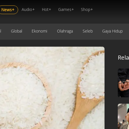
Audio+
Hot+
Games+
Shop+
News+
l
Global
Ekonomi
Olahraga
Seleb
Gaya Hidup
Rel