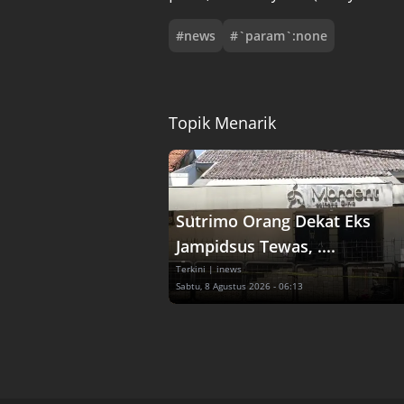
#
news
#
`param`:none
Topik Menarik
Sutrimo Orang Dekat Eks
Jampidsus Tewas, ....
Terkini
| inews
Sabtu, 8 Agustus 2026 - 06:13