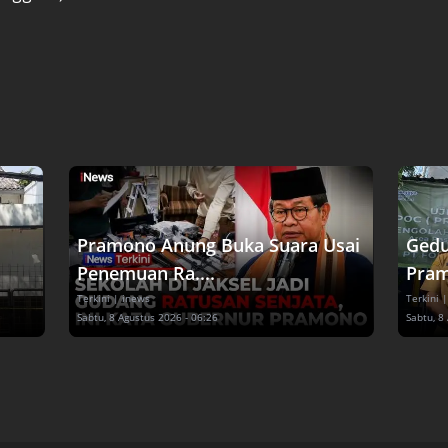
Pramono Anung Buka Suara Usai
Gedu
Penemuan Ra....
Pram
Terkini
| inews
Terkini
|
Sabtu, 8 Agustus 2026 - 06:26
Sabtu, 8