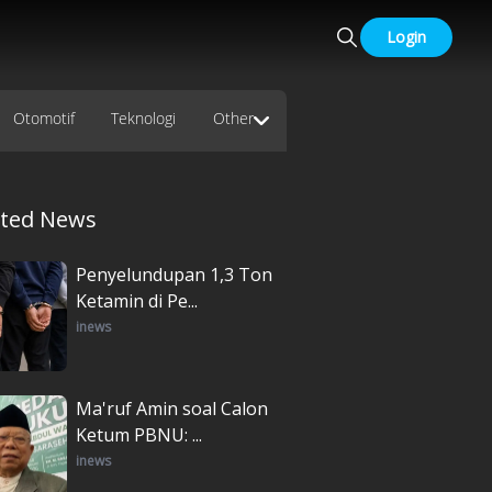
Login
Otomotif
Teknologi
Other
ated News
Penyelundupan 1,3 Ton
Ketamin di Pe...
inews
Ma'ruf Amin soal Calon
Ketum PBNU: ...
inews