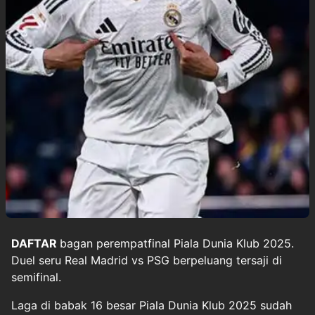
DAFTAR
bagan perempatfinal
Piala Dunia Klub 2025
.
Duel seru
Real Madrid
vs PSG berpeluang tersaji di
semifinal.
Laga di babak 16 besar Piala Dunia Klub 2025 sudah