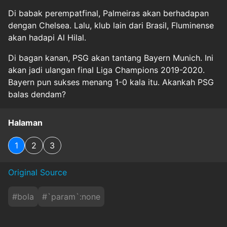
Di babak perempatfinal, Palmeiras akan berhadapan
dengan Chelsea. Lalu, klub lain dari Brasil, Fluminense
akan hadapi Al Hilal.
Di bagan kanan, PSG akan tantang Bayern Munich. Ini
akan jadi ulangan final Liga Champions 2019-2020.
Bayern pun sukses menang 1-0 kala itu. Akankah PSG
balas dendam?
Halaman
1
2
3
Original Source
#
bola
#
`param`:none