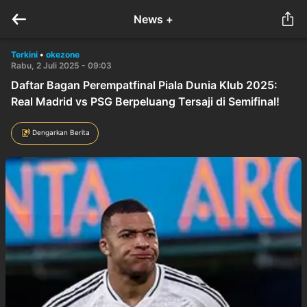
News +
Terkini
•
okezone
Rabu, 2 Juli 2025 - 09:03
Daftar Bagan Perempatfinal Piala Dunia Klub 2025:
Real Madrid vs PSG Berpeluang Tersaji di Semifinal!
Dengarkan Berita