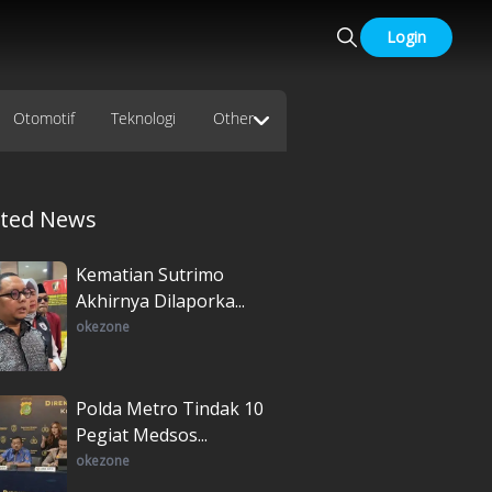
Login
Otomotif
Teknologi
Other
ated News
Kematian Sutrimo
Akhirnya Dilaporka...
okezone
Polda Metro Tindak 10
Pegiat Medsos...
okezone