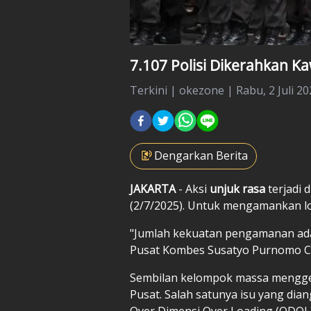
7.107 Polisi Dikerahkan Ka
Terkini
|
okezone |
Rabu, 2 Juli 20
Dengarkan Berita
JAKARTA
- Aksi
unjuk rasa
terjadi d
(2/7/2025). Untuk mengamankan lo
"Jumlah kekuatan pengamanan ada 
Pusat Kombes Susatyo Purnomo C
Sembilan kelompok massa menggela
Pusat. Salah satunya isu yang di
Over Dimensi Over Loading (ODOL)