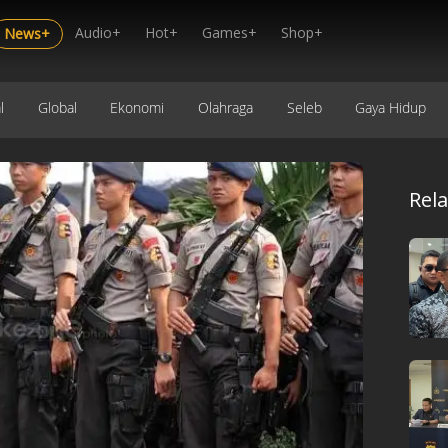
Audio+
Hot+
Games+
Shop+
News+
l
Global
Ekonomi
Olahraga
Seleb
Gaya Hidup
Rel