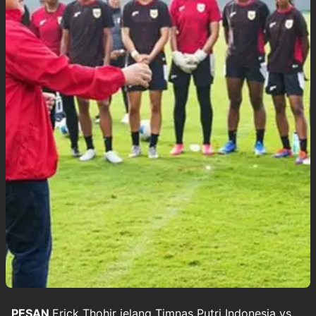
PESAN
Erick Thohir
jelang
Timnas Putri Indonesia
vs