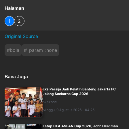
Halaman
1
2
Original Source
#
bola
#
`param`:none
Baca Juga
Eks Persija Jadi Pelatih Banteng Jakarta FC
Jelang Soekarno Cup 2026
okezone
Minggu, 9 Agustus 2026 - 04:25
Tatap FIFA ASEAN Cup 2026, John Herdman