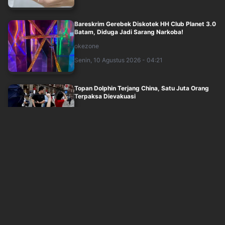
Bareskrim Gerebek Diskotek HH Club Planet 3.0
Batam, Diduga Jadi Sarang Narkoba!
okezone
Senin, 10 Agustus 2026 - 04:21
Topan Dolphin Terjang China, Satu Juta Orang
Terpaksa Dievakuasi
okezone
Senin, 10 Agustus 2026 - 04:26
Bareskrim Gerebek Tempat Hiburan Malam HH
Club di Batam, Bongkar Peredaran Narkob....
inews
Senin, 10 Agustus 2026 - 04:24
MNC University Turut Andil dalam KKN Tematik,
Bantu Pemulihan Agam Pascabencana