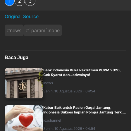
1
2
3
Original Source
#
news
#
`param`:none
Baca Juga
Bank Indonesia Buka Rekrutmen PCPM 2026,
Cek Syarat dan Jadwalnya!
inews
Senin, 10 Agustus 2026 - 04:54
Kabar Baik untuk Pasien Gagal Jantung,
Indonesia Sukses Implan Pompa Jantung Terk....
idxchannel
Senin, 10 Agustus 2026 - 04:54