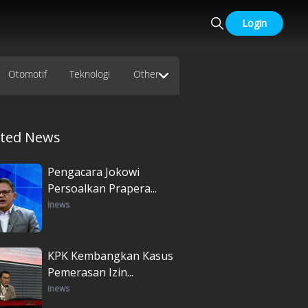
Login
Otomotif
Teknologi
Other
ated News
Pengacara Jokowi
Persoalkan Prapera...
inews
KPK Kembangkan Kasus
Pemerasan Izin...
inews