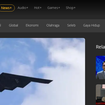
Audio+
Hot+
Games+
Shop+
News+
l
Global
Ekonomi
Olahraga
Seleb
Gaya Hidup
Rel