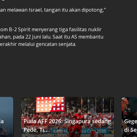
n melawan Israel, tangan itu akan dipotong,”
B-2 Spirit menyerang tiga fasilitas nuklir
ahan, pada 22 Juni lalu. Saat itu AS membantu
erakhir melalui gencatan senjata.
la
Piala AFF 2026: Singapura sedang
Gege
Pede, Ti....
di Se