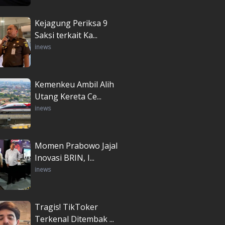
Kejagung Periksa 9
Saksi terkait Ka...
inews
Kemenkeu Ambil Alih
Utang Kereta Ce...
inews
Momen Prabowo Jajal
Inovasi BRIN, I...
inews
Tragis! TikToker
Terkenal Ditembak ...