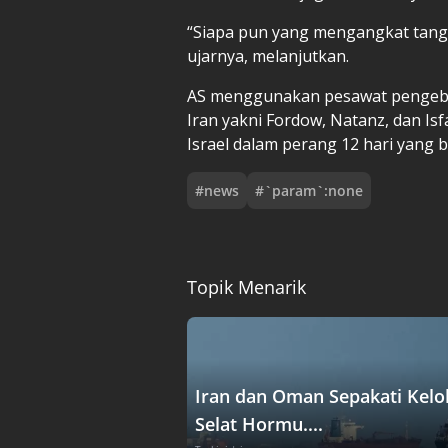
“Siapa pun yang mengangkat tanga
ujarnya, melanjutkan.
AS menggunakan pesawat pengebom 
Iran yakni Fordow, Natanz, dan Isf
Israel dalam perang 12 hari yang b
#
news
#
`param`:none
Topik Menarik
Iran dan Oman Sepakati Kelo
Selat Hormu....