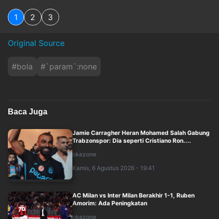
1
2
3
Original Source
#
bola
#
`param`:none
Baca Juga
Jamie Carragher Heran Mohamed Salah Gabung
Trabzonspor: Dia seperti Cristiano Ron....
okezone
Kamis, 6 Agustus 2026 - 19:41
AC Milan vs Inter Milan Berakhir 1-1, Ruben
Amorim: Ada Peningkatan
okezone