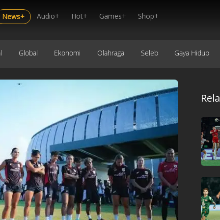
Audio+
Hot+
Games+
Shop+
News+
l
Global
Ekonomi
Olahraga
Seleb
Gaya Hidup
Rel