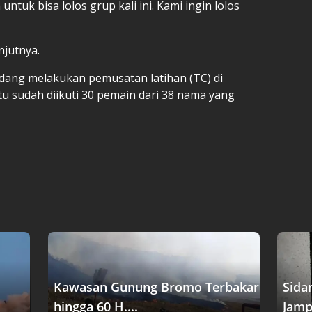
untuk bisa lolos grup kali ini. Kami ingin lolos
njutnya.
sedang melakukan pemusatan latihan (TC) di
itu sudah diikuti 30 pemain dari 38 nama yang
Kawasan Gunung Bromo Terbakar
Sida
hingga 60 H....
Jampi