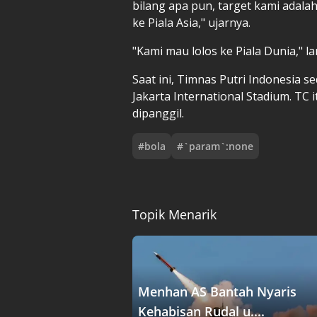
bilang apa pun, target kami adalah 
ke Piala Asia," ujarnya.
"Kami mau lolos ke Piala Dunia," la
Saat ini, Timnas Putri Indonesia 
Jakarta International Stadium. TC 
dipanggil.
#
bola
#
`param`:none
Topik Menarik
Menhan AS Bantah Nyaris
Kehabisan Rudal u....