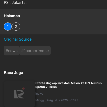
PSI, Jakarta.
Halaman
1
2
Original Source
#
news
#
`param`:none
Baca Juga
Otorita Ungkap Investasi Masuk ke IKN Tembus
Rp208,7 Triliun
inews
Minggu, 9 Agustus 2026 - 07:23