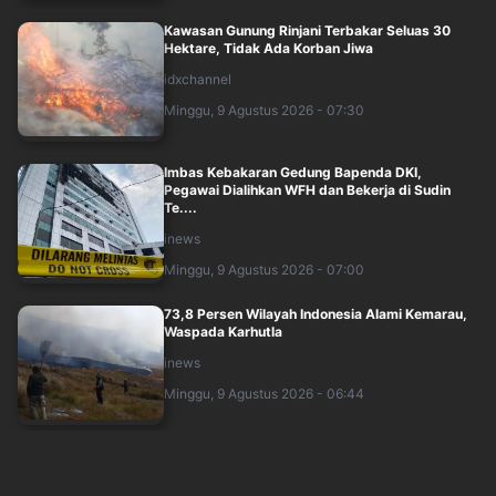
Kawasan Gunung Rinjani Terbakar Seluas 30
Hektare, Tidak Ada Korban Jiwa
idxchannel
Minggu, 9 Agustus 2026 - 07:30
Imbas Kebakaran Gedung Bapenda DKI,
Pegawai Dialihkan WFH dan Bekerja di Sudin
Te....
inews
Minggu, 9 Agustus 2026 - 07:00
73,8 Persen Wilayah Indonesia Alami Kemarau,
Waspada Karhutla
inews
Minggu, 9 Agustus 2026 - 06:44
Iran Tegaskan Tak Akan Buka Selat Hormuz,
kecuali...