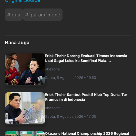
Original Source
#
bola
#
`param`:none
Baca Juga
Erick Thohir Dorong Evaluasi Timnas Indonesia
Usai Gagal Lolos ke Semifinal Piala....
okezone
Sabtu, 8 Agustus 2026 - 19:50
Erick Thohir Sambut Positif Klub Top Dunia Tur
Pramusim di Indonesia
okezone
Sabtu, 8 Agustus 2026 - 17:09
Okezone National Championship 2026 Regional