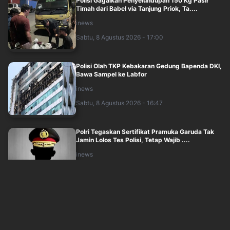
Polisi Gagalkan Penyelundupan 150 Kg Pasir
Timah dari Babel via Tanjung Priok, Ta....
inews
Sabtu, 8 Agustus 2026 - 17:00
Polisi Olah TKP Kebakaran Gedung Bapenda DKI,
Bawa Sampel ke Labfor
inews
Sabtu, 8 Agustus 2026 - 16:47
Polri Tegaskan Sertifikat Pramuka Garuda Tak
Jamin Lolos Tes Polisi, Tetap Wajib ....
inews
Sabtu, 8 Agustus 2026 - 16:20
Polisi Pastikan Wamenpar Ni Luh Puspa Tak di
Lokasi Saat Penembakan Festival Lemb....
okezone