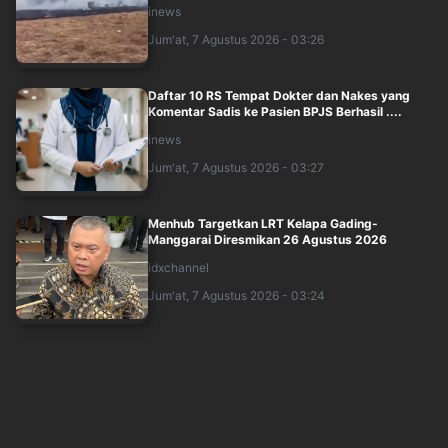
inews
Jum'at, 7 Agustus 2026 - 03:26
Daftar 10 RS Tempat Dokter dan Nakes yang
Komentar Sadis ke Pasien BPJS Berhasil ....
inews
Jum'at, 7 Agustus 2026 - 03:27
Menhub Targetkan LRT Kelapa Gading-
Manggarai Diresmikan 26 Agustus 2026
idxchannel
Jum'at, 7 Agustus 2026 - 03:24
Kapolresta dan Kasat Narkoba Banda Aceh
Diperiksa Propam Polri, Ada Apa?
inews
Jum'at, 7 Agustus 2026 - 03:06