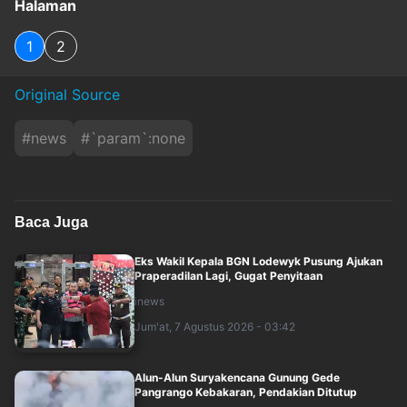
Halaman
1
2
Original Source
#
news
#
`param`:none
Baca Juga
Eks Wakil Kepala BGN Lodewyk Pusung Ajukan
Praperadilan Lagi, Gugat Penyitaan
inews
Jum'at, 7 Agustus 2026 - 03:42
Alun-Alun Suryakencana Gunung Gede
Pangrango Kebakaran, Pendakian Ditutup