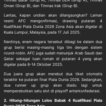
Timnas Qatar (Grup A), Timnas UEA (Grup A), Timnas
Oman (Grup B), dan Timnas Irak (Grup B).
Lantas, kapan undian akan dilangsungkan? Laman
resmi AFC mengonfirmasi, drawing putaran 4
Kualifikasi Piala Dunia 2026 Zona Asia akan digelar di
Kuala Lumpur, Malaysia, pada 17 Juli 2025.
Nantinya, enam negara tersebut dibagi ke dalam dua
grup berisi masing-masing tiga tim dengan sistem
round-robin. AFC juga sudah menunjuk Arab Saudi dan
Qatar sebagai tuan rumah di putaran 4 yang akan
digelar pada 8-14 Oktober 2025.
Dua juara grup akan merebut dua tiket otomatis
terakhir ke putaran final Piala Dunia 2026. Sedangkan,
dua runner up grup akan diadu lagi untuk
memperebutkan satu slot di playoff antarkonfederasi.
2. Hitung-hitungan Lolos Babak 4 Kualifikasi Piala