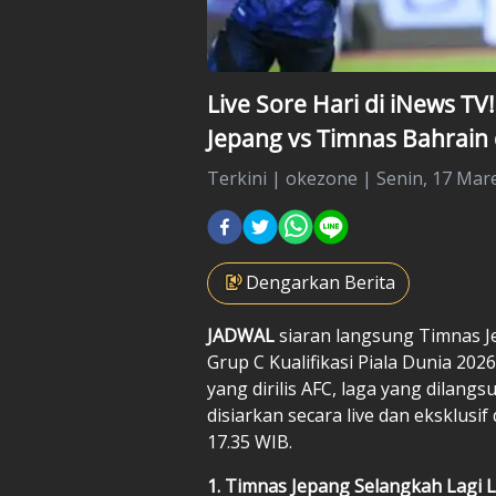
Live Sore Hari di iNews TV
Jepang vs Timnas Bahrain d
Terkini
|
okezone |
Senin, 17 Mare
Dengarkan Berita
JADWAL
siaran langsung
Timnas J
Grup C
Kualifikasi Piala Dunia 202
yang dirilis AFC, laga yang dilang
disiarkan secara live dan eksklusi
17.35 WIB.
1. Timnas Jepang Selangkah Lagi L