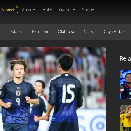
Audio+
Hot+
Games+
Shop+
News+
l
Global
Ekonomi
Olahraga
Seleb
Gaya Hidup
Rel