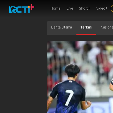
Home
Live
Short+
Video+
Berita Utama
Terkini
Nasiona