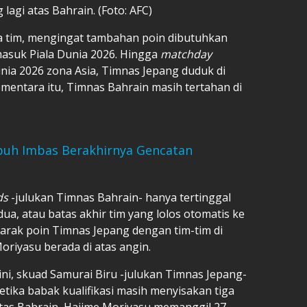
agi atas Bahrain. (Foto: AFC)
ua tim, mengingat tambahan poin dibutuhkan
masuk Piala Dunia 2026. Hingga
matchday
unia 2026 zona Asia, Timnas Jepang duduk di
mentara itu, Timnas Bahrain masih tertahan di
puh Imbas Berakhirnya Gencatan
ds
-julukan Timnas Bahrain- hanya tertinggal
 dua, atau batas akhir tim yang lolos otomatis ke
 jarak poin Timnas Jepang dengan tim-tim di
riyasu berada di atas angin.
ni, skuad Samurai Biru -julukan Timnas Jepang-
ketika babak kualifikasi masih menyisakan tiga
tas Bahrain, Hajime Moriyasu memanggil 27