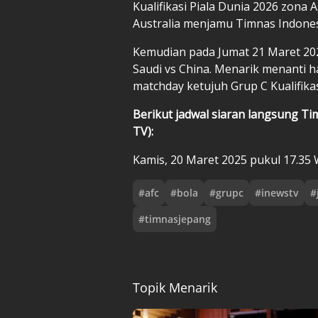
Kualifikasi Piala Dunia 2026 zona 
Australia menjamu Timnas Indonesi
Kemudian pada Jumat 21 Maret 202
Saudi vs China. Menarik menanti has
matchday ketujuh Grup C Kualifikas
Berikut jadwal siaran langsung Ti
TV):
Kamis, 20 Maret 2025 pukul 17.35
#
afc
#
bola
#
grupc
#
inewstv
#
#
timnasjepang
Topik Menarik