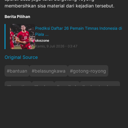
membersihkan sisa material dari kejadian tersebut.
Berita Pilihan
Prediksi Daftar 26 Pemain Timnas Indonesia di
Piala ...
okezone
Kamis, 9 Juli 2026 - 03:47
Original Source
#
bantuan
#
belasungkawa
#
gotong-royong
#
kematian
#
korban
#
musibah
#
pohontumbang
#
polewali-mandar