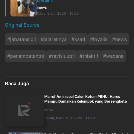
terkait K...
inews
Rabu, 8 Juli 2026 - 15:08
Original Source
#
jabatansipil
#
jajarannya
#
ksad
#
loyalis
#
news
#
penempatantni
#
revisiuutni
#
tniaktif
#
wacana
Baca Juga
Ma'ruf Amin soal Calon Ketum PBNU: Harus
Mampu Damaikan Kelompok yang Bersengketa
inews
Sabtu, 8 Agustus 2026 - 14:50