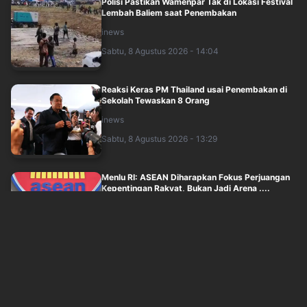
Polisi Pastikan Wamenpar Tak di Lokasi Festival
Lembah Baliem saat Penembakan
inews
Sabtu, 8 Agustus 2026 - 14:04
Reaksi Keras PM Thailand usai Penembakan di
Sekolah Tewaskan 8 Orang
inews
Sabtu, 8 Agustus 2026 - 13:29
Menlu RI: ASEAN Diharapkan Fokus Perjuangan
Kepentingan Rakyat, Bukan Jadi Arena ....
okezone
Sabtu, 8 Agustus 2026 - 13:05
Polisi Ingatkan Netizen Jangan Sebar Konten
Lama Pancing Demo Ricuh, Bisa Berujun....
inews