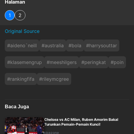
Halaman
1
2
Original Source
#
aideno`neill
#
australia
#
bola
#
harrysouttar
#
klasemengrup
#
meeshilgers
#
peringkat
#
poin
#
rankingfifa
#
rileymcgree
Baca Juga
Chelsea vs AC Milan, Ruben Amorim Bakal
Turunkan Pemain-Pemain Kunci!
okezone