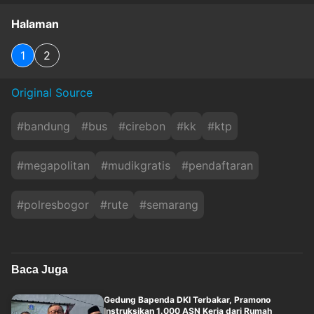
Halaman
1
2
Original Source
#
bandung
#
bus
#
cirebon
#
kk
#
ktp
#
megapolitan
#
mudikgratis
#
pendaftaran
#
polresbogor
#
rute
#
semarang
Baca Juga
Gedung Bapenda DKI Terbakar, Pramono
Instruksikan 1.000 ASN Kerja dari Rumah