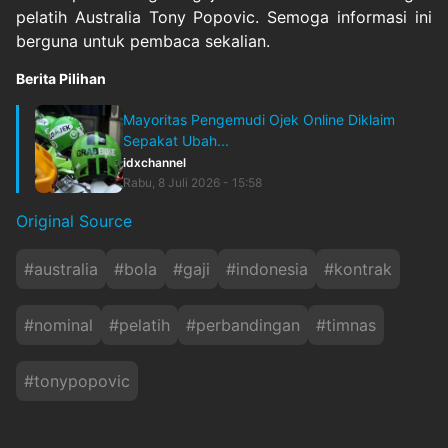
pelatih Australia Tony Popovic. Semoga informasi ini
berguna untuk pembaca sekalian.
Berita Pilihan
Mayoritas Pengemudi Ojek Online Diklaim
Sepakat Ubah...
idxchannel
Rabu, 8 Juli 2026 - 15:58
Original Source
#
australia
#
bola
#
gaji
#
indonesia
#
kontrak
#
nominal
#
pelatih
#
perbandingan
#
timnas
#
tonypopovic