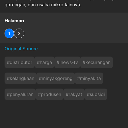
gorengan, dan usaha mikro lainnya.
Halaman
1
2
Original Source
#
distributor
#
harga
#
inews-tv
#
kecurangan
#
kelangkaan
#
minyakgoreng
#
minyakita
#
penyaluran
#
produsen
#
rakyat
#
subsidi