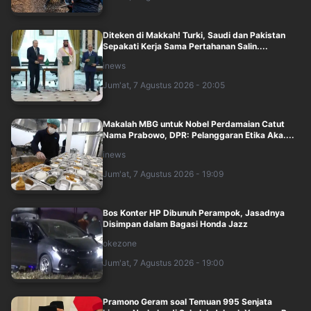
Diteken di Makkah! Turki, Saudi dan Pakistan
Sepakati Kerja Sama Pertahanan Salin....
inews
Jum'at, 7 Agustus 2026 - 20:05
Makalah MBG untuk Nobel Perdamaian Catut
Nama Prabowo, DPR: Pelanggaran Etika Aka....
inews
Jum'at, 7 Agustus 2026 - 19:09
Bos Konter HP Dibunuh Perampok, Jasadnya
Disimpan dalam Bagasi Honda Jazz
okezone
Jum'at, 7 Agustus 2026 - 19:00
Pramono Geram soal Temuan 995 Senjata