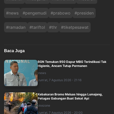
#
news
#
pengemudi
#
prabowo
#
presiden
#
ramadan
#
tariftol
#
thr
#
tiketpesawat
Baca Juga
BGN Temukan 950 Dapur MBG Terindikasi Tak
Higienis, Ancam Tutup Permanen
inews
Jum'at, 7 Agustus 2026 - 21:16
Kebakaran Bromo Meluas hingga Lumajang,
Petugas Gabungan Buat Sekat Api
okezone
Jum'at, 7 Agustus 2026 - 20:00