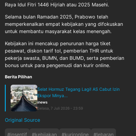
Raya Idul Fitri 1446 Hijriah atau 2025 Masehi.
Selama bulan Ramadan 2025, Prabowo telah
memperkenalkan empat kebijakan yang difokuskan
untuk membantu masyarakat kelas menengah.
Kebijakan ini mencakup penurunan harga tiket
pesawat, diskon tarif tol, pemberian THR untuk
pekerja swasta, BUMN, dan BUMD, serta pemberian
bonus untuk para pengemudi dan kurir online.
Berita Pilihan
Selat Hormuz Tegang Lagi! AS Cabut Izin
Ekspor Minya...
inews
Selasa, 7 Juli 2026 - 23:59
Original Source
#
insentif
#
kebijakan
#
kurironline
#
lebaran