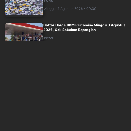
inews
Minggu, 9 Agustus 2026 - 00:00
Daftar Harga BBM Pertamina Minggu 9 Agustus
2026, Cek Sebelum Bepergian
inews
Sabtu, 8 Agustus 2026 - 23:45
Begini Alur Lalu Lintas Kapal di Selat Hormuz jika
Dibuka Total
inews
Sabtu, 8 Agustus 2026 - 23:49
Modus Curanmor: Kenalan Lewat Aplikasi Cari
Jodoh, Perempuan Pinjam Motor Teman K....
inews
Sabtu, 8 Agustus 2026 - 23:32