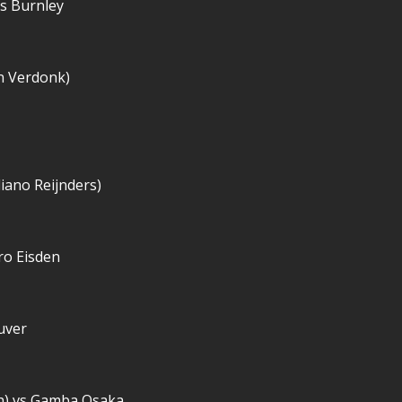
s Burnley
n Verdonk)
iano Reijnders)
ro Eisden
uver
h) vs Gamba Osaka