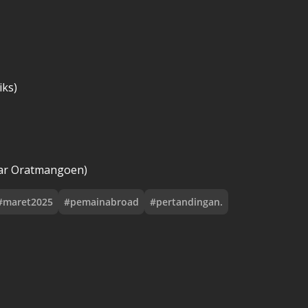
iks)
nar Oratmangoen)
#
maret2025
#
pemainabroad
#
pertandingan.