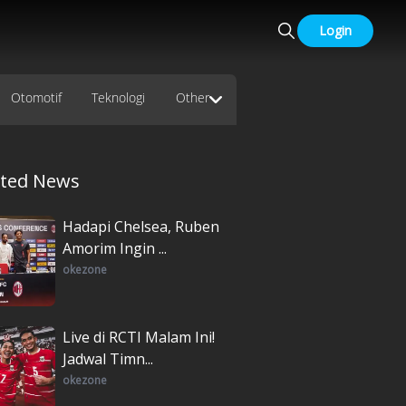
Login
Otomotif
Teknologi
Other
ated News
Hadapi Chelsea, Ruben
Amorim Ingin ...
okezone
Live di RCTI Malam Ini!
Jadwal Timn...
okezone