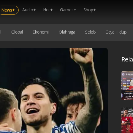
Audio+
Hot+
Games+
Shop+
News+
l
Global
Ekonomi
Olahraga
Seleb
Gaya Hidup
Rel