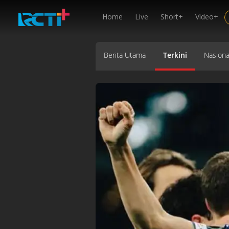
Home
Live
Short+
Video+
Berita Utama
Terkini
Nasiona