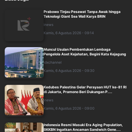
Prabowo Tinjau Pesawat Tanpa Awak hingga
Teknologi Giant Sea Wall Karya BRIN
inews
Kamis, 6 Agustus 2026 - 09:14
Muncul Usulan Pembentukan Lembaga
Pengelola Aset Kejahatan, Begini Kata Kejagung
idxchannel
Kamis, 6 Agustus 2026 - 09:30
Kedubes Palestina Gelar Perayaan HUT ke-81 RI
di Jakarta, Pramono Beri Dukungan P....
inews
Kamis, 6 Agustus 2026 - 09:00
Indonesia Resmi Masuki Era Aging Population,
BKKBN Ingatkan Ancaman Sandwich Gene....