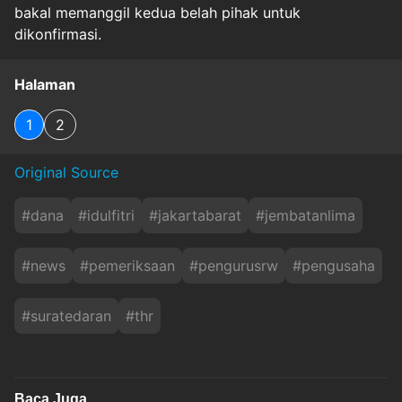
bakal memanggil kedua belah pihak untuk
dikonfirmasi.
Halaman
1
2
Original Source
#
dana
#
idulfitri
#
jakartabarat
#
jembatanlima
#
news
#
pemeriksaan
#
pengurusrw
#
pengusaha
#
suratedaran
#
thr
Baca Juga