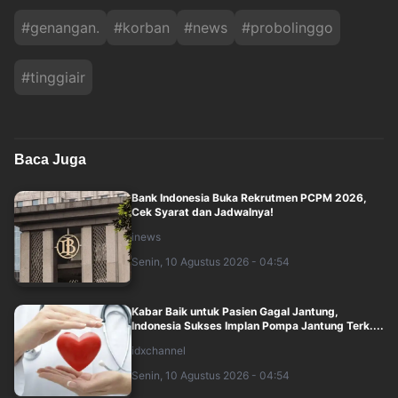
#
genangan.
#
korban
#
news
#
probolinggo
#
tinggiair
Baca Juga
Bank Indonesia Buka Rekrutmen PCPM 2026,
Cek Syarat dan Jadwalnya!
inews
Senin, 10 Agustus 2026 - 04:54
Kabar Baik untuk Pasien Gagal Jantung,
Indonesia Sukses Implan Pompa Jantung Terk....
idxchannel
Senin, 10 Agustus 2026 - 04:54