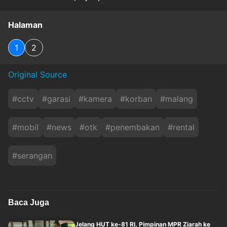
Halaman
1
2
Original Source
#
cctv
#
garasi
#
kamera
#
korban
#
malang
#
mobil
#
news
#
otk
#
penembakan
#
rental
#
serangan
Baca Juga
Jelang HUT ke-81 RI, Pimpinan MPR Ziarah ke