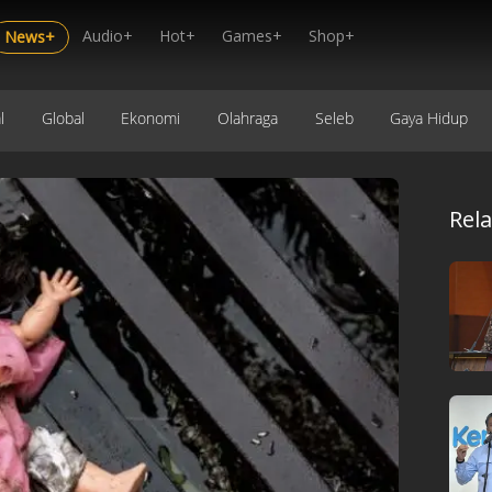
Audio+
Hot+
Games+
Shop+
News+
l
Global
Ekonomi
Olahraga
Seleb
Gaya Hidup
Rel