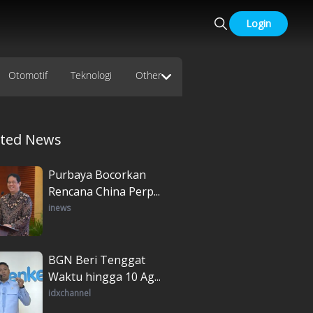
Login
Otomotif
Teknologi
Other
ated News
Purbaya Bocorkan
Rencana China Perp...
inews
BGN Beri Tenggat
Waktu hingga 10 Ag...
idxchannel