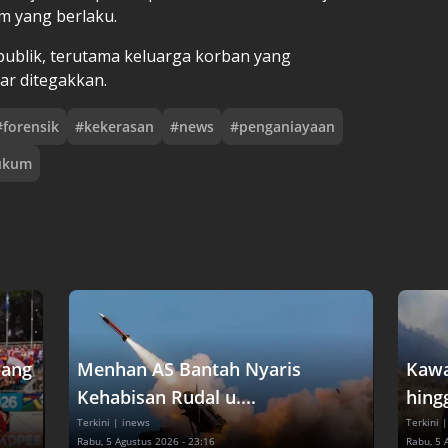
m yang berlaku.
 publik, terutama keluarga korban yang
ar ditegakkan.
#
forensik
#
kekerasan
#
news
#
penganiayaan
ukum
dang
Menhan AS Bantah Nyaris
Kawa
Kehabisan Rudal u....
hingg
Terkini
| inews
Terkini
|
Rabu, 5 Agustus 2026 - 23:16
Rabu, 5 