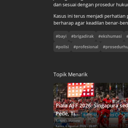
dan sesuai dengan prosedur huku
Kasus ini terus menjadi perhatian
berharap agar keadilan benar-ben
#
bayi
#
brigadirak
#
ekshumasi
#
polisi
#
profesional
#
prosedurh
Topik Menarik
Piala AFF 2026: Singapura se
Pede, Ti....
Terkini
| okezone
Kamis, 6 Agustus 2026 - 05:07