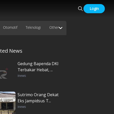
Login
Otomotif
Teknologi
Other
ated News
Gedung Bapenda DKI
Terbakar Hebat, ...
inews
Sutrimo Orang Dekat
Eks Jampidsus T...
inews