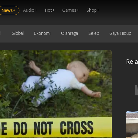
Audio+
Hot+
Games+
Shop+
News+
l
Global
Ekonomi
Olahraga
Seleb
Gaya Hidup
Rel