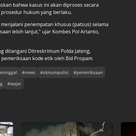
kan bahwa kasus ini akan diproses secara
i prosedur hukum yang berlaku.
an menjalani penempatan khusus (patsus) selama
aan lebih lanjut," ujar Kombes Pol Artanto,
ng ditangani Ditreskrimum Polda Jateng,
 pemeriksaan kode etik oleh Bid Propam.
eninggal
#
news
#
oknumpolisi
#
pemeriksaan
g
#
wajar