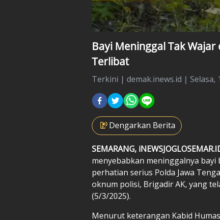
Bayi Meninggal Tak Wajar
Terlibat
Terkini
|
demak.inews.id |
Selasa, 
Dengarkan Berita
SEMARANG, iNEWSJOGLOSEMAR.I
menyebabkan meninggalnya bayi be
perhatian serius Polda Jawa Tenga
oknum polisi, Brigadir AK, yang te
(5/3/2025).
Menurut keterangan Kabid Humas P