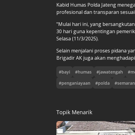
Kabid Humas Polda Jateng menegas
profesional dan transparan sesua
"Mulai hari ini, yang bersangkut
30 hari guna kepentingan pemeriks
Selasa (11/3/2025).
Selain menjalani proses pidana ya
Brigadir AK juga akan menghadapi
#
bayi
#
humas
#
jawatengah
#
m
#
penganiayaan
#
polda
#
semaran
Topik Menarik