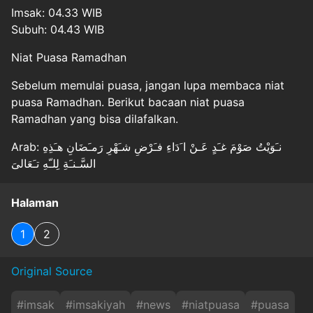
Imsak: 04.33 WIB
Subuh: 04.43 WIB
Niat Puasa Ramadhan
Sebelum memulai puasa, jangan lupa membaca niat
puasa Ramadhan. Berikut bacaan niat puasa
Ramadhan yang bisa dilafalkan.
Arab: نـَوَيْتُ صَوْمَ غـَدٍ عَـنْ ا َدَاءِ فـَرْضِ شـَهْرِ رَمـَضَانِ هـَذِهِ
السَّـنـَةِ لِلـّهِ تـَعَالىَ
Halaman
1
2
Original Source
#
imsak
#
imsakiyah
#
news
#
niatpuasa
#
puasa