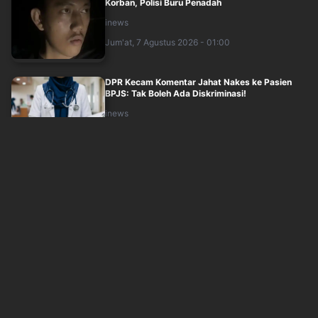
Korban, Polisi Buru Penadah
inews
Jum'at, 7 Agustus 2026 - 01:00
DPR Kecam Komentar Jahat Nakes ke Pasien
BPJS: Tak Boleh Ada Diskriminasi!
inews
Jum'at, 7 Agustus 2026 - 01:05
Harga BBM Pertamina 7 Agustus 2026 dari
Jenis Pertalite hingga Pertamax
inews
Jum'at, 7 Agustus 2026 - 00:25
China dan Rusia Minat Garap Proyek Kereta
Trans Kalimantan, Pemerintah Siapkan In....
inews
Jum'at, 7 Agustus 2026 - 00:14