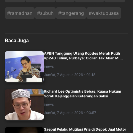
#
ramadhan
#
subuh
#
tangerang
#
waktupuasa
Baca Juga
APBN Tanggung Utang Kopdes Merah Putih
Rp240 Triliun, Purbaya: Cicilan Tak Akan M....
inews
Jum'at, 7 Agustus 2026 - 01:18
Richard Lee Optimistis Bebas, Kuasa Hukum
Soroti Kejanggalan Keterangan Saksi
inews
Jum'at, 7 Agustus 2026 - 00:57
Saepul Pelaku Mutilasi Pria di Depok Jual Motor