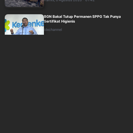
BGN Bakal Tutup Permanen SPPG Tak Punya
Sertifikat Higienis
idxchannel
Kamis, 6 Agustus 2026 - 01:54
Kemenkes Buka Suara soal Kasus Viral Dokter
dan Nakes Komentar Sadis ke Pasien BP....
inews
Kamis, 6 Agustus 2026 - 01:39
War Ticket Upacara HUT ke-81 RI di Istana
Diserbu Warga, Diikuti 128.331 Orang
inews
Kamis, 6 Agustus 2026 - 01:06