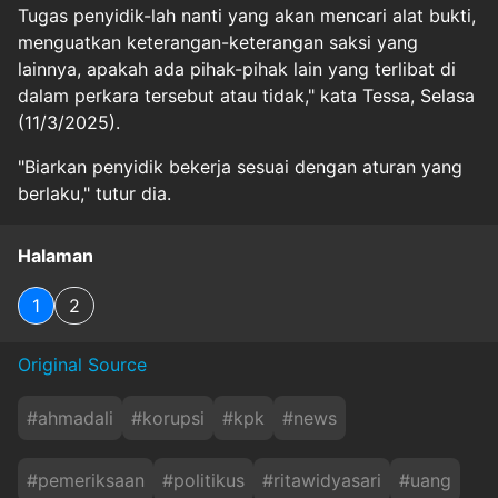
Tugas penyidik-lah nanti yang akan mencari alat bukti,
menguatkan keterangan-keterangan saksi yang
lainnya, apakah ada pihak-pihak lain yang terlibat di
dalam perkara tersebut atau tidak," kata Tessa, Selasa
(11/3/2025).
"Biarkan penyidik bekerja sesuai dengan aturan yang
berlaku," tutur dia.
Halaman
1
2
Original Source
#
ahmadali
#
korupsi
#
kpk
#
news
#
pemeriksaan
#
politikus
#
ritawidyasari
#
uang