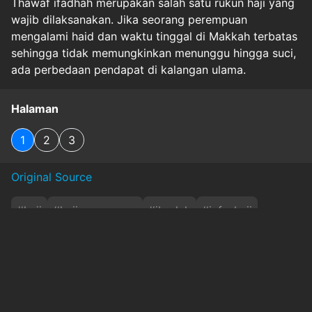
Thawaf ifadhah merupakan salah satu rukun haji yang
wajib dilaksanakan. Jika seorang perempuan
mengalami haid dan waktu tinggal di Makkah terbatas
sehingga tidak memungkinkan menunggu hingga suci,
ada perbedaan pendapat di kalangan ulama.
Halaman
1
2
3
Original Source
#
haji
#
hajiperempuan
#
ibadah
#
info-haji
#
islam
#
perempuan
#
thawafhaid
#
wanita