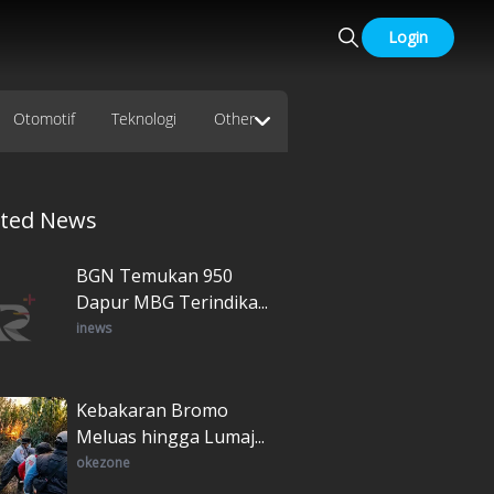
Login
Otomotif
Teknologi
Other
ated News
BGN Temukan 950
Dapur MBG Terindika...
inews
Kebakaran Bromo
Meluas hingga Lumaj...
okezone