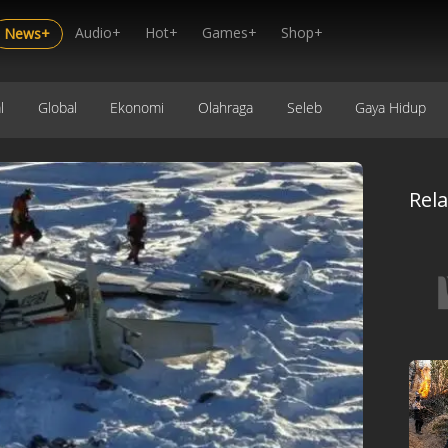
Audio+
Hot+
Games+
Shop+
News+
l
Global
Ekonomi
Olahraga
Seleb
Gaya Hidup
Rel