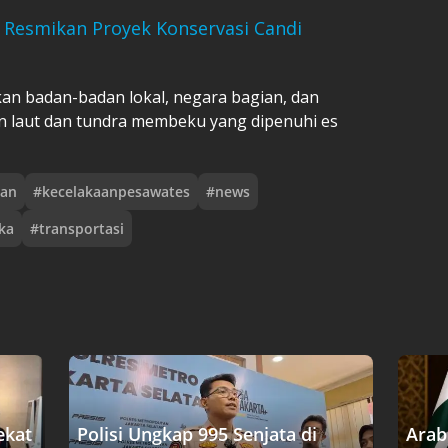
 Resmikan Proyek Konservasi Candi
an badan-badan lokal, negara bagian, dan
n laut dan tundra membeku yang dipenuhi es
aan
#
kecelakaanpesawates
#
news
ka
#
transportasi
ekat
Polisi Ungkap 995 Senjata di
Arab