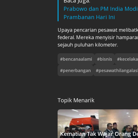
Baca Juga:
Prabowo dan PM India Modi
Prambanan Hari Ini
Upaya pencarian pesawat melibatk
federal. Mereka menyisir hampara
sejauh puluhan kilometer.
#
bencanaalami
#
bisnis
#
kecelak
#
penerbangan
#
pesawathilangalas
Topik Menarik
Kematian Tak Wajar Orang D